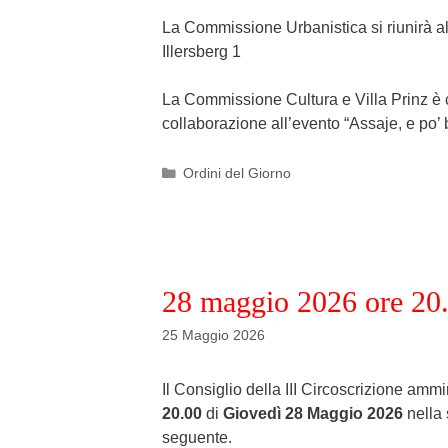
La Commissione Urbanistica si riunirà a
Illersberg 1
La Commissione Cultura e Villa Prinz è
collaborazione all’evento “Assaje, e po’
Categories
Ordini del Giorno
28 maggio 2026 ore 20
25 Maggio 2026
Il Consiglio della III Circoscrizione amm
20.00
di
G
iovedì
2
8
Maggio
2026
nella 
seguente.