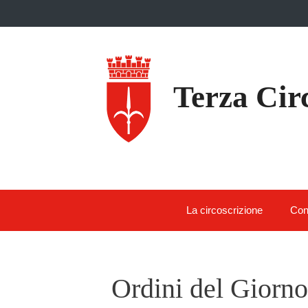
Skip
to
content
Terza Cir
La circoscrizione
Con
Ordini del Giorno