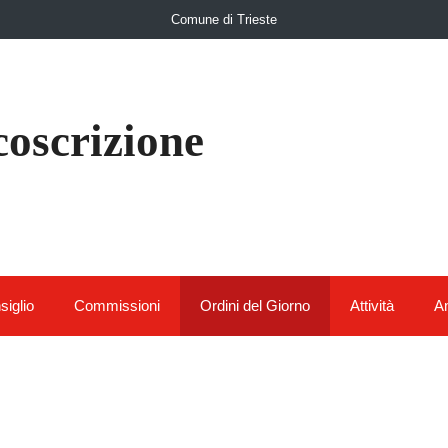
Comune di Trieste
coscrizione
siglio
Commissioni
Ordini del Giorno
Attività
Am