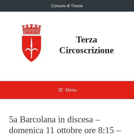
Skip
Comune di Trieste
to
content
Terza
Circoscrizione
Menu
5a Barcolana in discesa –
domenica 11 ottobre ore 8:15 –