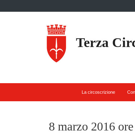
Skip
to
content
Terza Cir
La circoscrizione
Con
8 marzo 2016 ore 