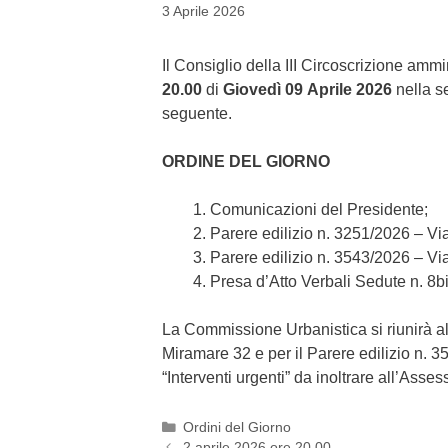
3 Aprile 2026
Il Consiglio della III Circoscrizione amm
20.00
di
Giovedì
0
9
Aprile
2026
nella se
seguente.
ORDINE DEL GIORNO
Comunicazioni del Presidente;
Parere edilizio n. 3251/2026 – V
Parere edilizio n. 3543/2026 – V
Presa d’Atto Verbali Sedute n. 8b
La Commissione Urbanistica si riunirà all
Miramare 32 e per il Parere edilizio n. 
“Interventi urgenti” da inoltrare all’Assess
Categories
Ordini del Giorno
Post
2 aprile 2026 ore 20.00