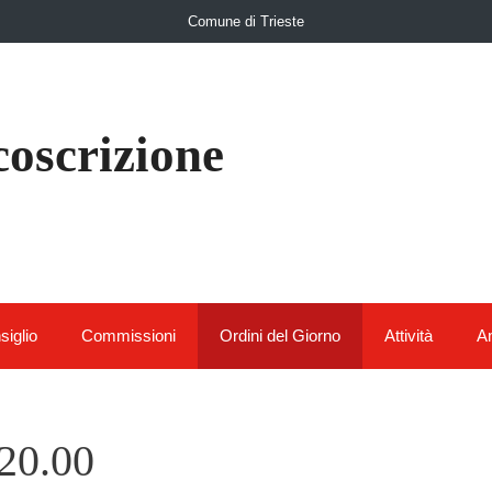
Comune di Trieste
coscrizione
siglio
Commissioni
Ordini del Giorno
Attività
Am
 20.00